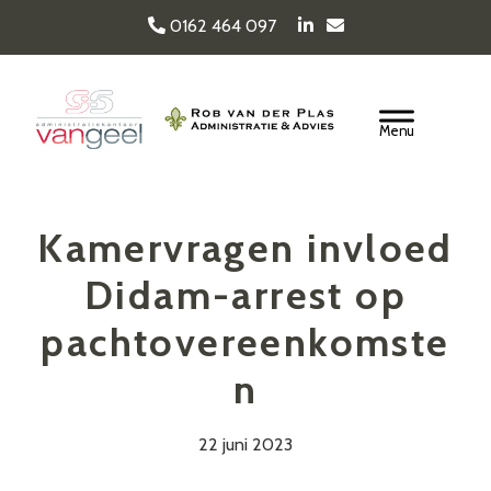
Door
0162 464 097
naar
de
Van Geel & van der
hoofd
Header
inhoud
Rechts
Plas
Kamervragen invloed
Didam-arrest op
pachtovereenkomste
n
22 juni 2023