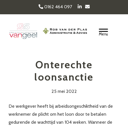
Door
0162 464 097
naar
de
Van Geel & van der
hoofd
Header
inhoud
Rechts
Plas
Onterechte
loonsanctie
25 mei 2022
De werkgever heeft bij arbeidsongeschiktheid van de
werknemer de plicht om het loon door te betalen
gedurende de wachttijd van 104 weken. Wanneer de