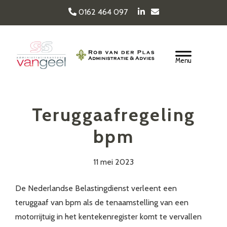
Door
0162 464 097
naar
de
Van Geel & van der
hoofd
Header
inhoud
Rechts
Plas
Teruggaafregeling
bpm
11 mei 2023
De Nederlandse Belastingdienst verleent een
teruggaaf van bpm als de tenaamstelling van een
motorrijtuig in het kentekenregister komt te vervallen