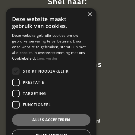
Snel naar:
×
Diensten
Deze website maakt
Nieuws
gebruik van cookies.
Contact
Deze website gebruikt cookies om uw
gebruikerservaring te verbeteren. Door
Vacatures
onze website te gebruiken, stemt u in met
alle cookies in overeenstemming met ons
Cookiebeleid.
Lees verder
Contactgegevens
STRIKT NOODZAKELIJK
Hoevestein 7
PRESTATIE
4903 SE Oosterhout
TARGETING
0162 464 097
FUNCTIONEEL
ALLES ACCEPTEREN
kantoor@vangeel-vanderplas.nl