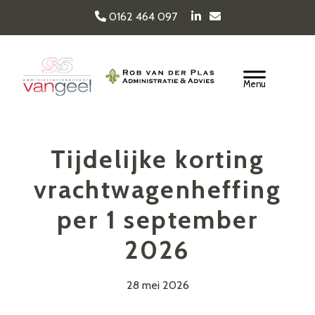
Door
0162 464 097
naar
de
Van Geel & van der
hoofd
Header
inhoud
Rechts
Plas
Tijdelijke korting
vrachtwagenheffing
per 1 september
2026
28 mei 2026