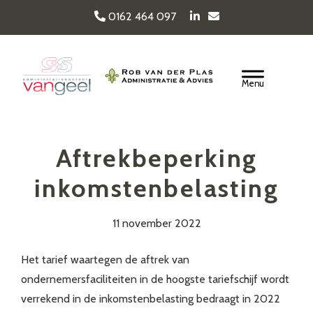
Door
0162 464 097
naar
de
Van Geel & van der
hoofd
Header
inhoud
Rechts
Plas
Aftrekbeperking
inkomstenbelasting
11 november 2022
Het tarief waartegen de aftrek van
ondernemersfaciliteiten in de hoogste tariefschijf wordt
verrekend in de inkomstenbelasting bedraagt in 2022