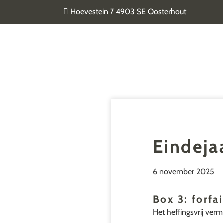
Door
Hoevestein 7 4903 SE Oosterhout
naar
de
Van Geel & van der Plas
hoofd
inhoud
Eindeja
6 november 2025
Box 3: forfa
Het heffingsvrij ver