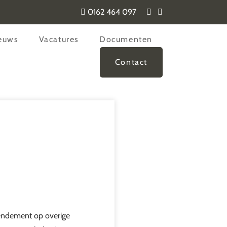
0162 464 097
euws
Vacatures
Documenten
Contact
 rendement op overige