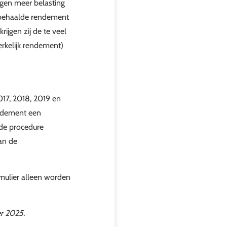
gen meer belasting
k behaalde rendement
ijgen zij de te veel
erkelijk rendement)
017, 2018, 2019 en
endement een
 de procedure
an de
mulier alleen worden
r 2025.