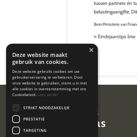
tussen partners én t
belastingaangifte. D
Bron:Ministerie van Finan
«
Eindejaarstips btw
×
Deze website maakt
gebruik van cookies.
Deze website gebruikt cookies om uw
gebruikerservaring te verbeteren. Door
onze website te gebruiken, stemt u in met
alle cookies in overeenstemming met ons
Cookiebeleid.
Lees verder
Van Geel &
STRIKT NOODZAKELIJK
van der Plas
PRESTATIE
TARGETING