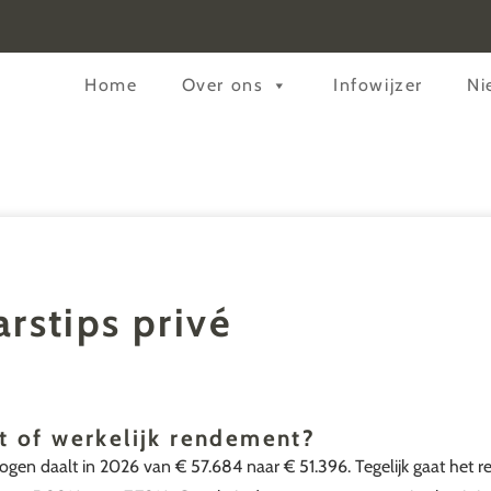
Header
Home
Over ons
Infowijzer
Ni
Rechts
arstips privé
it of werkelijk rendement?
mogen daalt in 2026 van € 57.684 naar € 51.396. Tegelijk gaat het