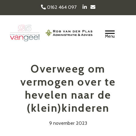
Door
0162 464 097
naar
de
Van Geel & van der
hoofd
Header
inhoud
Rechts
Plas
Overweeg om
vermogen over te
hevelen naar de
(klein)kinderen
9 november 2023