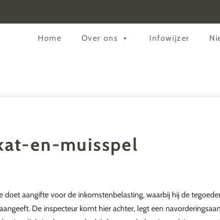
Header
Home
Over ons
Infowijzer
Ni
Rechts
 kat-en-muisspel
ge doet aangifte voor de inkomstenbelasting, waarbij hij de tegoed
aangeeft. De inspecteur komt hier achter, legt een navorderingsaan