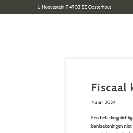
Door
Hoevestein 7 4903 SE Oosterhout
naar
de
Van Geel & van der Plas
hoofd
inhoud
Fiscaal
4 april 2024
Een belastingplichti
bankrekeningen niet 