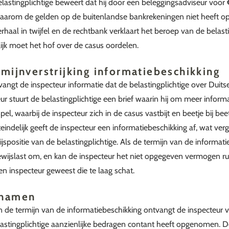
elastingplichtige beweert dat hij door een beleggingsadviseur voo
 daarom de gelden op de buitenlandse bankrekeningen niet heeft 
verhaal in twijfel en de rechtbank verklaart het beroep van de belast
ijk moet het hof over de casus oordelen.
mijnverstrijking informatiebeschikking
vangt de inspecteur informatie dat de belastingplichtige over Duit
ur stuurt de belastingplichtige een brief waarin hij om meer informat
el, waarbij de inspecteur zich in de casus vastbijt en beetje bij be
teindelijk geeft de inspecteur een informatiebeschikking af, wat v
spositie van de belastingplichtige. Als de termijn van de informati
 bewijslast om, en kan de inspecteur het niet opgegeven vermogen ru
en inspecteur geweest die te laag schat.
pnamen
an de termijn van de informatiebeschikking ontvangt de inspecteur v
lastingplichtige aanzienlijke bedragen contant heeft opgenomen. De