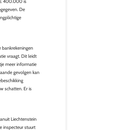
r € 400.000 is
opgegeven. De
ingplichtige
se bankrekeningen
ie vraagt. Dit leidt
etje meer informatie
ergaande gevolgen kan
ebeschikking
w schatten. Er is
anuit Liechtenstein
 inspecteur stuurt