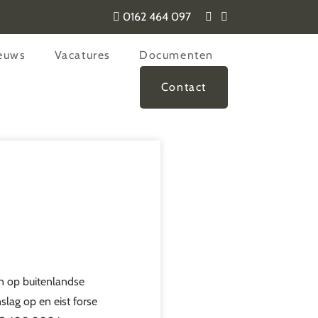
0162 464 097
euws
Vacatures
Documenten
Contact
en op buitenlandse
slag op en eist forse