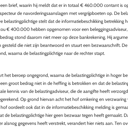
e een brief, waarin hij meldt dat er in totaal € 460.000 contant is
inspecteur de navorderingsaanslagen met vergrijpboeten op. De belas
e belastingplichtige stelt dat de informatiebeschikking betrekking h
 zou € 400.000 hebben opgenomen voor een beleggingsadviseur,
 bedrag stond daarom niet meer op deze bankrekening. Hij argumen
 gesteld die niet zijn beantwoord en stuurt een bezwaarschrift. De 
d, waarna de belastingplichtige naar de rechter stapt.
rt het beroep ongegrond, waarna de belastingplichtige in hoger ber
een groot bedrag niet in de heffing is betrokken en dat de belastin
cale kennis van de belastingadviseur, die de aangifte heeft verzorg
oegerekend. Op grond hiervan acht het hof omkering en verzwaring 
 hof oordeelt ook dat in de informatiebeschikking melding is gema
t de belastingplichtige hier geen bezwaar tegen heeft gemaakt. D
ter alsnog gegevens heeft verstrekt, verandert hier niets aan. Ten 