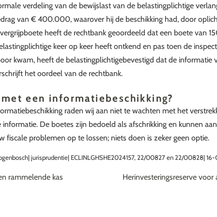
normale verdeling van de bewijslast van de belastingplichtige ver
bedrag van € 400.000, waarover hij de beschikking had, door oplich
vergrijpboete heeft de rechtbank geoordeeld dat een boete van 1
lastingplichtige keer op keer heeft ontkend en pas toen de inspec
oor kwam, heeft de belastingplichtigebevestigd dat de informatie 
schrijft het oordeel van de rechtbank.
 met een informatiebeschikking?
nformatiebeschikking raden wij aan niet te wachten met het verstre
informatie. De boetes zijn bedoeld als afschrikking en kunnen aanzi
w fiscale problemen op te lossen; niets doen is zeker geen optie.
rtogenbosch| jurisprudentie| ECLINLGHSHE2024157, 22/00827 en 22/00828| 16
een rammelende kas
Herinvesteringsreserve voor a