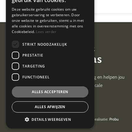
gebruik van cookies.
Deze website gebruikt cookies om uw
gebruikerservaring te verbeteren. Door
onze website te gebruiken, stemt u in met
alle cookies in overeenstemming met ons
Cookiebeleid.
Lees verder
Van Geel &
STRIKT NOODZAKELIJK
van der Plas
PRESTATIE
TARGETING
Wij hebben +30 jaar ervaring en helpen jou
FUNCTIONEEL
met je administratieve en fiscale
ALLES ACCEPTEREN
uitdagingen
ALLES AFWIJZEN
DETAILS WEERGEVEN
© 2026
Van Geel & van der Plas
| Realisatie:
Probu