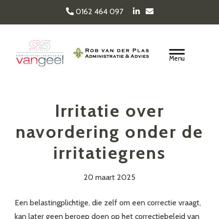
Door
0162 464 097
naar
de
Van Geel & van der
hoofd
Header
inhoud
Rechts
Plas
Irritatie over
navordering onder de
irritatiegrens
20 maart 2025
Een belastingplichtige, die zelf om een correctie vraagt,
kan later geen beroep doen op het correctiebeleid van