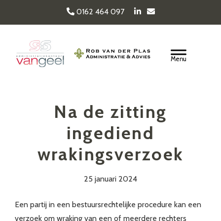
Door
0162 464 097
naar
de
Van Geel & van der
hoofd
Header
inhoud
Rechts
Plas
Na de zitting
ingediend
wrakingsverzoek
25 januari 2024
Een partij in een bestuursrechtelijke procedure kan een
verzoek om wraking van een of meerdere rechters