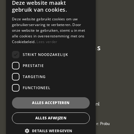
Deze website maakt
Nieuws
gebruik van cookies.
Contact
Deze website gebruikt cookies om uw
gebruikerservaring te verbeteren. Door
Vacatures
onze website te gebruiken, stemt u in met
alle cookies in overeenstemming met ons
Cookiebeleid.
Lees verder
Contactgegevens
STRIKT NOODZAKELIJK
Hoevestein 7
PRESTATIE
4903 SE Oosterhout
TARGETING
0162 464 097
FUNCTIONEEL
ALLES ACCEPTEREN
kantoor@vangeel-vanderplas.nl
ALLES AFWIJZEN
© 2026
Van Geel & van der Plas
| Realisatie:
Probu
Privacyverklaring
DETAILS WEERGEVEN
Privacyverklaring
| AV