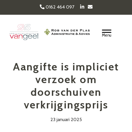
Door
0162 464 097
naar
de
Van Geel & van der
hoofd
Header
inhoud
Rechts
Plas
Aangifte is impliciet
verzoek om
doorschuiven
verkrijgingsprijs
23 januari 2025