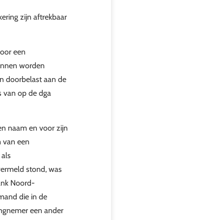
ring zijn aftrekbaar
voor een
kunnen worden
en doorbelast aan de
is van op de dga
gen naam en voor zijn
m van een
 als
vermeld stond, was
bank Noord-
emand die in de
ringnemer een ander