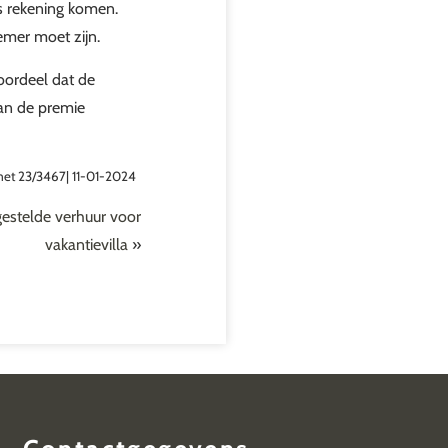
ens rekening komen.
nemer moet zijn.
oordeel dat de
an de premie
met 23/3467| 11-01-2024
gestelde verhuur voor
vakantievilla
»