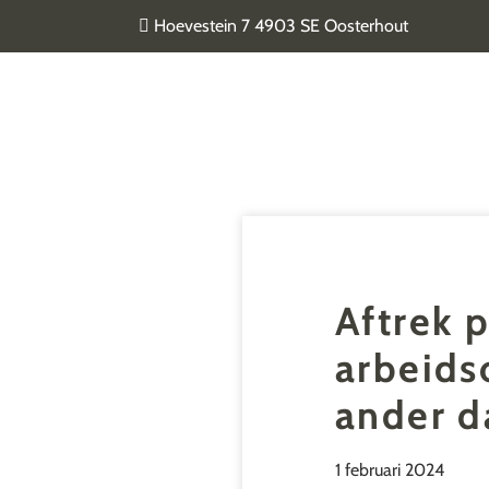
Door
Hoevestein 7 4903 SE Oosterhout
naar
de
Van Geel & van der Plas
hoofd
inhoud
Aftrek 
arbeids
ander d
1 februari 2024