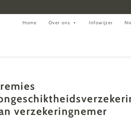
Header
Home
Over ons
Infowijzer
Ni
Rechts
premies
ongeschiktheidsverzekeri
an verzekeringnemer