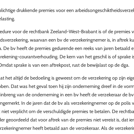
lichtige drukkende premies voor een arbeidsongeschiktheidsverzeke
lasting.
cedure voor de rechtbank Zeeland-West-Brabant is of de premies 
dsverzekering, waarvan een bv de verzekeringnemer is, in aftrek 
. De bv heeft de premies gedurende een reeks van jaren betaald 
 rekening-courantverhouding. De kern van het geschil is of sprake 
mdat sprake is van een aftrekpost, rust de bewijslast op de dga.
t het altijd de bedoeling is geweest om de verzekering op zijn ei
bben. Dat was het geval toen hij zijn onderneming dreef in de vor
inbreng van de onderneming in een bv heeft de verzekeraar de bv
gemerkt. In de jaren dat de bv als verzekeringnemer op de polis 
ijk niet verplicht om de verschuldigde premies te betalen. De recht
er geoordeeld dat voor aftrek van de premies niet vereist is, dat i
rzekeringnemer heeft betaald aan de verzekeraar. Als de verzeke