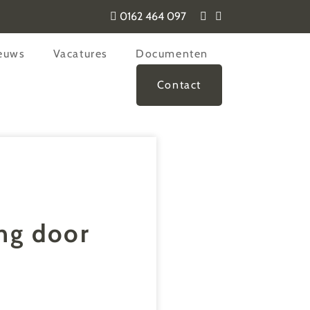
0162 464 097
euws
Vacatures
Documenten
Contact
ng door