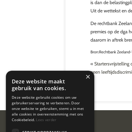
is dan de belastingpl
Uit de wettekst en de
De rechtbank Zeeland
premies op de dga h
daarom in aftrek bre
Bron:Rechtbank Zeeland-
«
Startersvrijstelling
geen leeftijdsdiscrim
×
Deze website maakt
gebruik van cookies.
Deze website gebruikt cookies om uw
gebruikerservaring te verbeteren. Door
onze website te gebruiken, stemt u in met
alle cookies in overeenstemming met ons
Cookiebeleid.
Lees verder