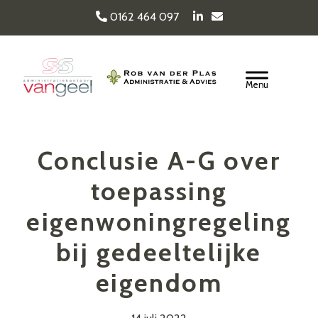
Door
0162 464 097
naar
de
Van Geel & van der
hoofd
Header
inhoud
Rechts
Plas
Conclusie A-G over
toepassing
eigenwoningregeling
bij gedeeltelijke
eigendom