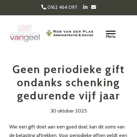
Door
0162 464 097
naar
de
Van Geel & van der
hoofd
Header
inhoud
Rechts
Plas
Geen periodieke gift
ondanks schenking
gedurende vijf jaar
30 oktober 2025
Wie een gift doet aan een goed doel, kan dit soms van
de belasting aftrekken. Voor periodieke giften geldt een