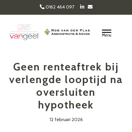
Door
0162 464 097
naar
de
Van Geel & van der
hoofd
Header
inhoud
Rechts
Plas
Geen renteaftrek bij
verlengde looptijd na
oversluiten
hypotheek
12 februari 2026