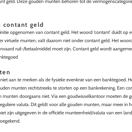
tant geld. Deze gouden munten behoren tot de vermogenscategorie 
n contant geld
finitie opgenomen van contant geld. Het woord ‘contant’ duidt op ee
er virtuele munten, valt daarom niet onder contant geld. Het woord 
vaard ruil-/betaalmiddel moet zijn. Contant geld wordt aangemerk
anktegoed
ten
iet aan te merken als de fysieke evenknie van een banktegoed. He
uden munten rechtstreeks te storten op een bankrekening. Een c
n munten doorgaans niet. Via een goudwisselkantoor moeten de
guliere valuta. Dit geldt voor alle gouden munten, maar meer in h
et zijn uitgegeven in de officiële munteenheid/valuta van een la
toegekend.