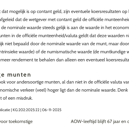
dat mogelijk is op contant geld, zijn eventuele koersresultaten op 
fgeleid dat de wetgever met contant geld de officiële munteenhei
j de nominale waarde steeds gelijk is aan de waarde in het economi
ten in de officiële munteenheid/valuta geldt dat deze waarden niet
jk niet bepaald door de nominale waarde van de munt, maar door
ntrinsieke waarde) of de numismatische waarde (de muntkundige wa
meer rendement te behalen dan alleen een eventueel koersresulta
ige munten
ook voor andersoortige munten, al dan niet in de officiële valuta v
nomische verkeer (veel) hoger ligt dan de nominale waarde. Denk
 of een misdruk.
blicatie | KG:202:2025:22 | 06-11-2025
voor toekomstige
AOW-leeftijd blijft 67 jaar en