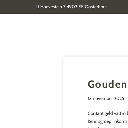
Door
Hoevestein 7 4903 SE Oosterhout
naar
de
Van Geel & van der Plas
hoofd
inhoud
Gouden 
13 november 2025
Contant geld valt i
Kennisgroep 'inkomst