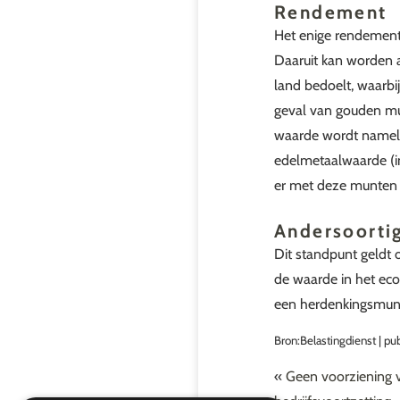
Rendement
Het enige rendement 
Daaruit kan worden a
land bedoelt, waarbi
geval van gouden mun
waarde wordt nameli
edelmetaalwaarde (i
er met deze munten 
Andersoort
Dit standpunt geldt 
de waarde in het eco
een herdenkingsmunt
Bron:Belastingdienst | pu
«
Geen voorziening 