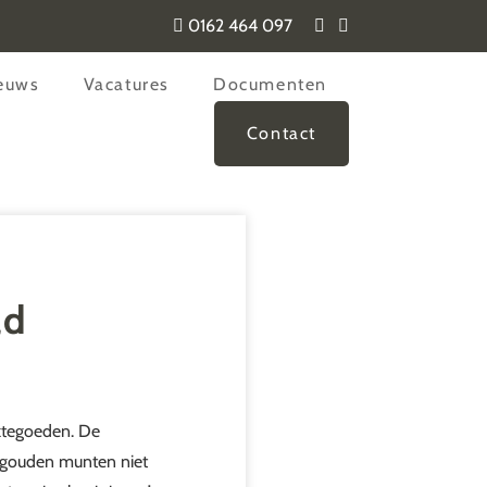
0162 464 097
euws
Vacatures
Documenten
Contact
ld
ktegoeden. De
n gouden munten niet