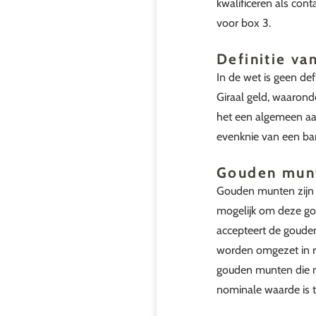
kwalificeren als con
voor box 3.
Definitie va
In de wet is geen de
Giraal geld, waarond
het een algemeen aan
evenknie van een b
Gouden mun
Gouden munten zijn n
mogelijk om deze go
accepteert de goude
worden omgezet in re
gouden munten die ni
nominale waarde is 