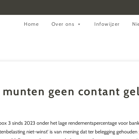
Header
Home
Over ons
Infowijzer
Ni
Rechts
munten geen contant ge
n box 3 sinds 2023 onder het lage rendementspercentage voor ban
enbelasting niet-winst' is van mening dat ter belegging gehoude