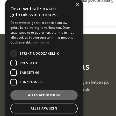
bedrijfsvoortzetting
×
Deze website maakt
gebruik van cookies.
Deze website gebruikt cookies om uw
gebruikerservaring te verbeteren. Door
onze website te gebruiken, stemt u in met
alle cookies in overeenstemming met ons
Cookiebeleid.
Lees verder
Van Geel &
STRIKT NOODZAKELIJK
van der Plas
PRESTATIE
TARGETING
Wij hebben +30 jaar ervaring en helpen jou
FUNCTIONEEL
met je administratieve en fiscale
ALLES ACCEPTEREN
uitdagingen
ALLES AFWIJZEN