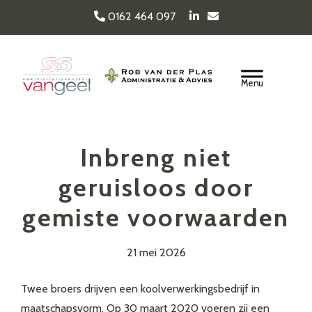
Door
0162 464 097
naar
de
Van Geel & van der
hoofd
Header
inhoud
Rechts
Plas
Inbreng niet
geruisloos door
gemiste voorwaarden
21 mei 2026
Twee broers drijven een koolverwerkingsbedrijf in
maatschapsvorm. Op 30 maart 2020 voeren zij een