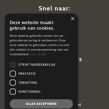
Snel naar:
×
Diensten
Deze website maakt
Nieuws
gebruik van cookies.
Contact
Deze website gebruikt cookies om uw
gebruikerservaring te verbeteren. Door
Vacatures
onze website te gebruiken, stemt u in met
alle cookies in overeenstemming met ons
Cookiebeleid.
Lees verder
Contactgegevens
STRIKT NOODZAKELIJK
Hoevestein 7
PRESTATIE
4903 SE Oosterhout
TARGETING
0162 464 097
FUNCTIONEEL
ALLES ACCEPTEREN
kantoor@vangeel-vanderplas.nl