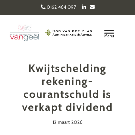
Door
0162 464 097
naar
de
Van Geel & van der
hoofd
Header
inhoud
Rechts
Plas
Kwijtschelding
rekening-
courantschuld is
verkapt dividend
12 maart 2026