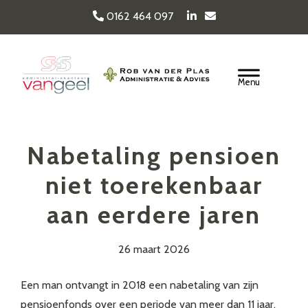
Door
0162 464 097
naar
de
Van Geel & van der
hoofd
Header
inhoud
Rechts
Plas
Nabetaling pensioen
niet toerekenbaar
aan eerdere jaren
26 maart 2026
Een man ontvangt in 2018 een nabetaling van zijn
pensioenfonds over een periode van meer dan 11 jaar.