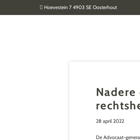
Door
Hoevestein 7 4903 SE Oosterhout
naar
de
Van Geel & van der Plas
hoofd
inhoud
Nadere 
rechtsh
28 april 2022
De Advocaat-generaal