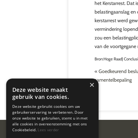
het Kerstarrest. Dat 
belastingaanslag en 
kerstarrest werd gew
vermindering lopend
zou een belastingpli
van de voortgegane r
Bron:Hoge Raad| Conclu
«
Goedkeurend beslui
samentelbepaling
×
Deze website maakt
gebruik van cookies.
Deze website gebruikt cookies om uw
gebruikerservaring te verbeteren. Door
onze website te gebruiken, stemt u in met
alle cookies in overeenstemming met ons
Cookiebeleid.
Lees verder