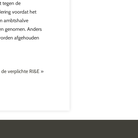
kt tegen de
ering voordat het
 om ambtshalve
den genomen. Anders
, worden afgehouden
de verplichte RI&E
»