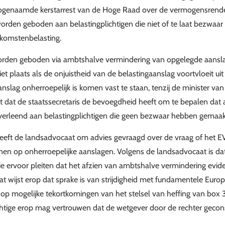
zogenaamde kerstarrest van de Hoge Raad over de vermogensrend
orden geboden aan belastingplichtigen die niet of te laat bezwa
nkomstenbelasting.
orden geboden via ambtshalve vermindering van opgelegde aansl
et plaats als de onjuistheid van de belastingaanslag voortvloeit uit 
slag onherroepelijk is komen vast te staan, tenzij de minister van
t dat de staatssecretaris de bevoegdheid heeft om te bepalen dat
verleend aan belastingplichtigen die geen bezwaar hebben gemaak
heeft de landsadvocaat om advies gevraagd over de vraag of het E
lenen op onherroepelijke aanslagen. Volgens de landsadvocaat is dat
ie ervoor pleiten dat het afzien van ambtshalve vermindering evide
at wijst erop dat sprake is van strijdigheid met fundamentele Europ
op mogelijke tekortkomingen van het stelsel van heffing van box
chtige erop mag vertrouwen dat de wetgever door de rechter geco