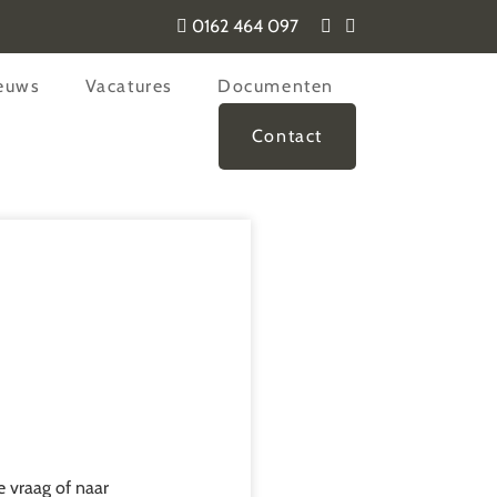
0162 464 097
euws
Vacatures
Documenten
Contact
 vraag of naar