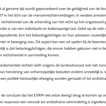
 al geruime tijd wordt geprocedeerd over de geldigheid van de box
17 in het licht van de mensenrechtenverdragen. In eerdere arrest
 rechtsherstel van de schending van het recht op het ongestoord
rake is van een individuele en buitensporige last. Gelet op de vele 
isprudentie, kon het belastingplichtigen en hun adviseurs nauwelijk
errein in beweging was. Dit aspect kan een rol spelen bij de beant
lijk is dat belastingplichtigen, die ervoor hebben gekozen niet in 
or rechtsherstel in aanmerking komen.
undamentele rechten leidt volgens de landsadvocaat ook niet zon
van herziening van onherroepelijke besluiten evident onredelijk is.
een politiek-bestuurlijke afweging worden gemaakt of tot ambtsha
de conclusie dat het EVRM niet ertoe dwingt terug te komen op on
en waarvoor een verzoek tot ambtshalve vermindering is ingediend