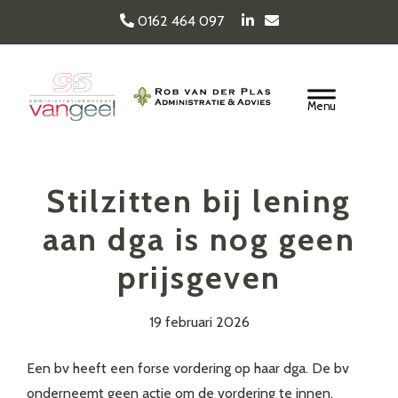
Door
0162 464 097
naar
de
Van Geel & van der
hoofd
Header
inhoud
Rechts
Plas
Stilzitten bij lening
aan dga is nog geen
prijsgeven
19 februari 2026
Een bv heeft een forse vordering op haar dga. De bv
onderneemt geen actie om de vordering te innen,