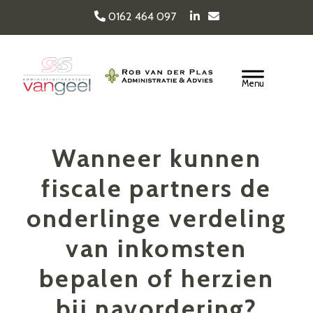
Door
0162 464 097
naar
de
Van Geel & van der
hoofd
Header
inhoud
Rechts
Plas
Wanneer kunnen
fiscale partners de
onderlinge verdeling
van inkomsten
bepalen of herzien
bij navordering?