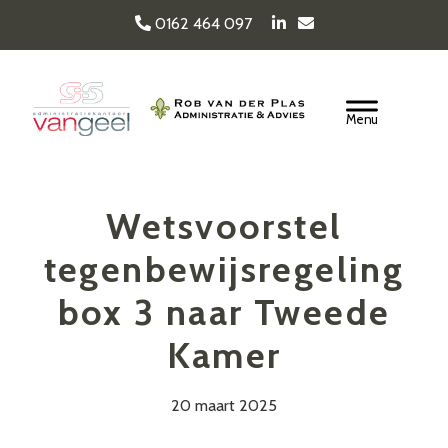
Door
0162 464 097
naar
de
Van Geel & van der
hoofd
Header
inhoud
Rechts
Plas
Wetsvoorstel
tegenbewijsregeling
box 3 naar Tweede
Kamer
20 maart 2025