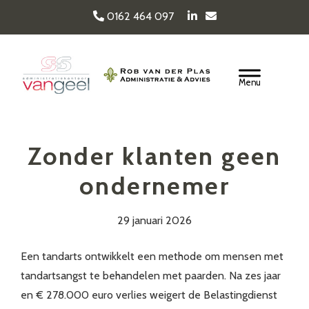
Door
0162 464 097
naar
de
Van Geel & van der
hoofd
Header
inhoud
Rechts
Plas
Zonder klanten geen
ondernemer
29 januari 2026
Een tandarts ontwikkelt een methode om mensen met
tandartsangst te behandelen met paarden. Na zes jaar
en € 278.000 euro verlies weigert de Belastingdienst