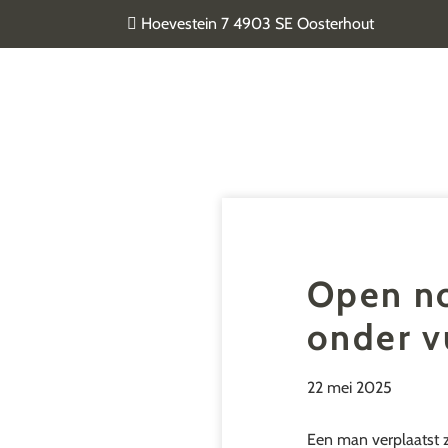
Door
Hoevestein 7 4903 SE Oosterhout
naar
de
Van Geel & van der Plas
hoofd
inhoud
Open no
onder v
22 mei 2025
Een man verplaatst 