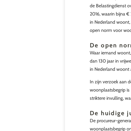
de Belastingdienst o
2016, waarin bijna € 
in Nederland woont, i
open norm voor woon
De open nor
Waar iemand woont, 
dan 130 jaar in vrijw
in Nederland woont 
In zijn verzoek aan 
woonplaatsbegrip is 
striktere invulling, 
De huidige j
De procureur-generaa
woonplaatsbegrip on