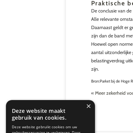
Praktische b
De conclusie van de 
Alle relevante omst
Daarnaast geldt er g
zijn dan de band me
Hoewel open normen s
aantal uitzonderlijk
belastingverdrag uit
zijn.
Bron:Parket bij de Hoge
«
Meer zekerheid voo
×
Deze website maakt
gebruik van cookies.
Deze website gebruikt cookies om uw
gebruikerservaring te verbeteren. Door