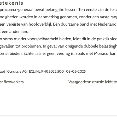
etekenis
procureur-generaal bevat belangrijke lessen. Ten eerste zijn de fei
andigheden worden in aanmerking genomen, zonder een vaste rang
een vereiste van hoofdverblijf. Een duurzame band met Nederland h
t een ander land.
oms minder voorspelbaarheid bieden, leidt dit in de praktijk slech
e gevallen tot problemen. In geval van dreigende dubbele belasting
komst bieden. Echter, als er geen verdrag is, zoals met Monaco, kan
 Raad | Conclusie AG | ECLI:NL:PHR:2025:500 | 08-05-2025
r flexwerkers
Vastgoedconstructie leidt tot