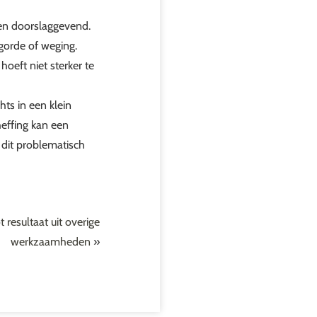
ten doorslaggevend.
orde of weging.
oeft niet sterker te
ts in een klein
heffing kan een
 dit problematisch
 resultaat uit overige
werkzaamheden
»