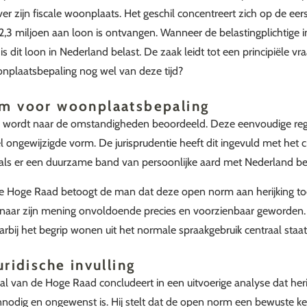
ver zijn fiscale woonplaats. Het geschil concentreert zich op de e
2,3 miljoen aan loon is ontvangen. Wanneer de belastingplichtige in
s dit loon in Nederland belast. De zaak leidt tot een principiële vra
plaatsbepaling nog wel van deze tijd?
m voor woonplaatsbepaling
wordt naar de omstandigheden beoordeeld. Deze eenvoudige rege
el ongewijzigde vorm. De jurisprudentie heeft dit ingevuld met het 
als er een duurzame band van persoonlijke aard met Nederland be
de Hoge Raad betoogt de man dat deze open norm aan herijking toe
naar zijn mening onvoldoende precies en voorzienbaar geworden. H
waarbij het begrip wonen uit het normale spraakgebruik centraal staat
uridische invulling
l van de Hoge Raad concludeert in een uitvoerige analyse dat heri
nodig en ongewenst is. Hij stelt dat de open norm een bewuste k