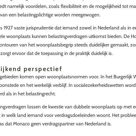
dt namelijk voordelen, zoals flexibiliteit en de mogelijkheid tot m
ie van een belastingplichtige worden meegewogen.
ds 1927 vaste jurisprudentie dat iemand zowel in Nederland als in 
ele woonplaats kunnen belastingverdragen uitkomst bieden. De Ho
contouren van het woonplaatsbegrip steeds duidelijker gemaakt, zo
 zorgt ervoor dat de toepassing in de praktijk duidelijk is.
ijkend perspectief
sgebieden komen open woonplaatsnormen voor. In het Burgerlijk
oonstede en het werkelijk verblijf. In socialezekerheidswetten word
 als in het belastingrecht.
tingverdragen lossen de kwestie van dubbele woonplaats op met ee
st in welk land iemand voor verdragsdoeleinden woont. Het proble
as dat Monaco geen verdragspartner van Nederland is.