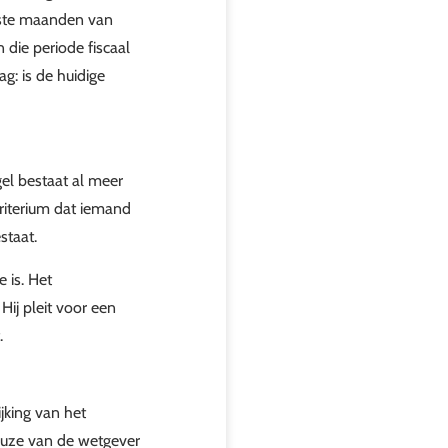
erste maanden van
 die periode fiscaal
ag: is de huidige
l bestaat al meer
criterium dat iemand
staat.
 is. Het
ij pleit voor een
.
jking van het
euze van de wetgever