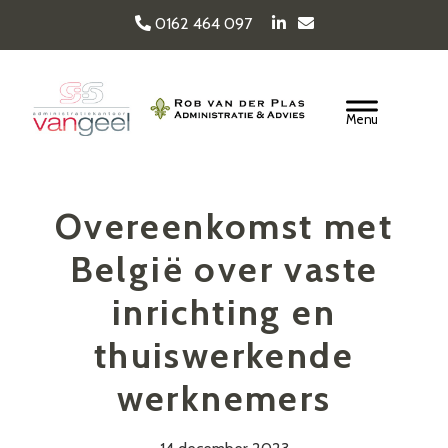
Door
0162 464 097
naar
de
Van Geel & van der
hoofd
Header
inhoud
Rechts
Plas
Overeenkomst met
België over vaste
inrichting en
thuiswerkende
werknemers