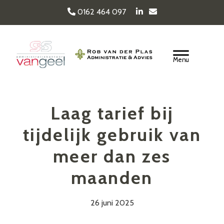
Door
0162 464 097
naar
de
Van Geel & van der
hoofd
Header
inhoud
Rechts
Plas
Laag tarief bij
tijdelijk gebruik van
meer dan zes
maanden
26 juni 2025