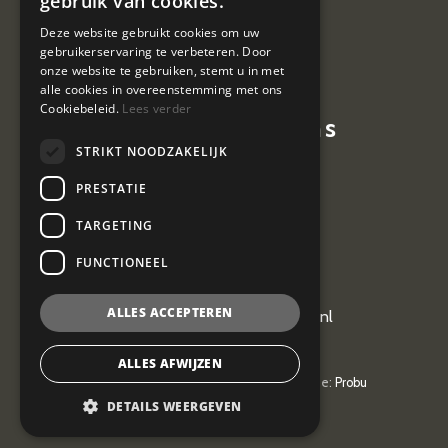
gebruik van cookies.
Contact
Deze website gebruikt cookies om uw
gebruikerservaring te verbeteren. Door
Vacatures
onze website te gebruiken, stemt u in met
alle cookies in overeenstemming met ons
Cookiebeleid.
Lees verder
Contactgegevens
STRIKT NOODZAKELIJK
Hoevestein 7
PRESTATIE
4903 SE Oosterhout
TARGETING
0162 464 097
FUNCTIONEEL
ALLES ACCEPTEREN
kantoor@vangeel-vanderplas.nl
ALLES AFWIJZEN
© 2026
Van Geel & van der Plas
| Realisatie:
Probu
Privacyverklaring
DETAILS WEERGEVEN
Privacyverklaring
| AV
&