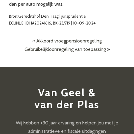
dan per auto mogelijk was.
Bron:Gerechtshof Den Haag | jurisprudentie |
ECLINLGHDHA20241616, BK-23/719 | 10-09-2024
«
Akkoord vroegpensioenregeling
Gebruikelijkloonregeling van toepassing
»
Van Geel &
van der Plas
Wij hebben +30 jaar ervaring en helpen jou met je
administratieve en fiscale uitdagingen