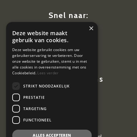
Snel naar:
×
Diensten
Deze website maakt
Nieuws
gebruik van cookies.
Contact
Deze website gebruikt cookies om uw
gebruikerservaring te verbeteren. Door
Vacatures
onze website te gebruiken, stemt u in met
alle cookies in overeenstemming met ons
Cookiebeleid.
Lees verder
Contactgegevens
STRIKT NOODZAKELIJK
Hoevestein 7
PRESTATIE
4903 SE Oosterhout
TARGETING
0162 464 097
FUNCTIONEEL
ALLES ACCEPTEREN
kantoor@vangeel-vanderplas.nl