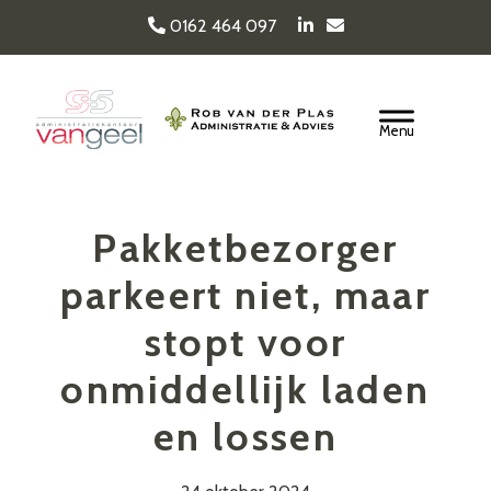
Door
0162 464 097
naar
de
Van Geel & van der
hoofd
Header
inhoud
Rechts
Plas
Pakketbezorger
parkeert niet, maar
stopt voor
onmiddellijk laden
en lossen