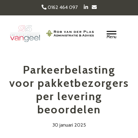
Door
0162 464 097
naar
de
Van Geel & van der
hoofd
Header
inhoud
Rechts
Plas
Parkeerbelasting
voor pakketbezorgers
per levering
beoordelen
30 januari 2025