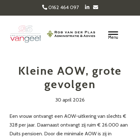
Door
0162 464 097
naar
de
Van Geel & van der
hoofd
Header
inhoud
Rechts
Plas
Kleine AOW, grote
gevolgen
30 april 2026
Een vrouw ontvangt een AOW-uitkering van slechts €
328 per jaar. Daarnaast ontvangt zij ruim € 26.000 aan
Duits pensioen. Door die minimale AOW is zij in