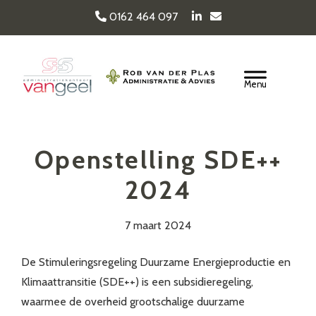
Door
0162 464 097
naar
de
Van Geel & van der
hoofd
Header
inhoud
Rechts
Plas
Openstelling SDE++
2024
7 maart 2024
De Stimuleringsregeling Duurzame Energieproductie en
Klimaattransitie (SDE++) is een subsidieregeling,
waarmee de overheid grootschalige duurzame