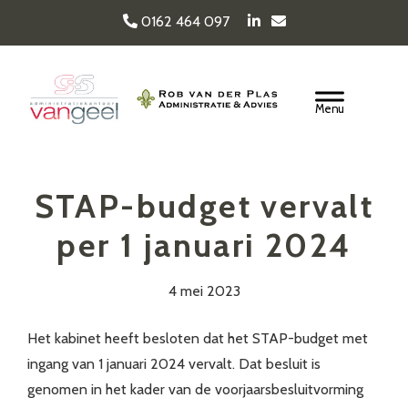
Door
0162 464 097
naar
de
Van Geel & van der
hoofd
Header
inhoud
Rechts
Plas
STAP-budget vervalt
per 1 januari 2024
4 mei 2023
Het kabinet heeft besloten dat het STAP-budget met
ingang van 1 januari 2024 vervalt. Dat besluit is
genomen in het kader van de voorjaarsbesluitvorming