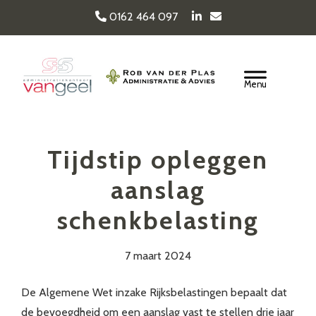
Door
0162 464 097
naar
de
Van Geel & van der
hoofd
Header
inhoud
Rechts
Plas
Tijdstip opleggen
aanslag
schenkbelasting
7 maart 2024
De Algemene Wet inzake Rijksbelastingen bepaalt dat
de bevoegdheid om een aanslag vast te stellen drie jaar