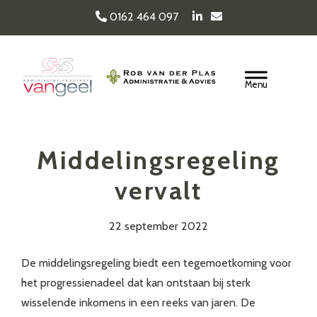
Door
0162 464 097
naar
de
Van Geel & van der
hoofd
Header
inhoud
Rechts
Plas
Middelingsregeling
vervalt
22 september 2022
De middelingsregeling biedt een tegemoetkoming voor
het progressienadeel dat kan ontstaan bij sterk
wisselende inkomens in een reeks van jaren. De