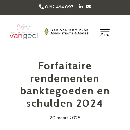
Door
0162 464 097
naar
de
Van Geel & van der
hoofd
Header
inhoud
Rechts
Plas
Forfaitaire
rendementen
banktegoeden en
schulden 2024
20 maart 2025