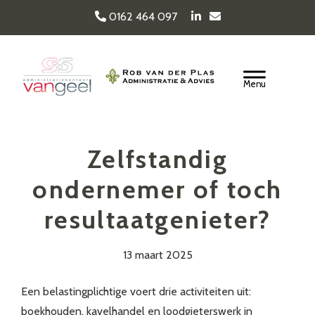
Door
0162 464 097
naar
de
Van Geel & van der
hoofd
Header
inhoud
Rechts
Plas
Zelfstandig
ondernemer of toch
resultaatgenieter?
13 maart 2025
Een belastingplichtige voert drie activiteiten uit:
boekhouden, kavelhandel en loodgieterswerk in