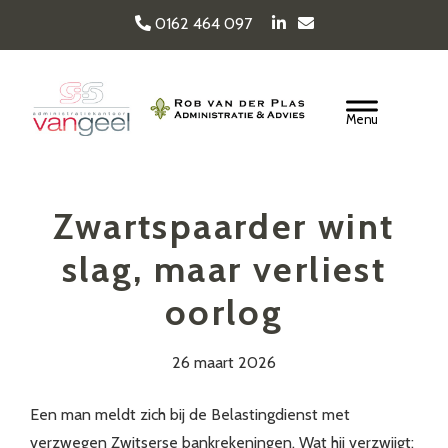
Door
0162 464 097
naar
de
Van Geel & van der
hoofd
Header
inhoud
Rechts
Plas
Zwartspaarder wint
slag, maar verliest
oorlog
26 maart 2026
Een man meldt zich bij de Belastingdienst met
verzwegen Zwitserse bankrekeningen. Wat hij verzwijgt: