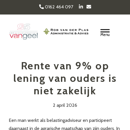
Door
0162 464 097
naar
de
Van Geel & van der
hoofd
Header
inhoud
Rechts
Plas
Rente van 9% op
lening van ouders is
niet zakelijk
2 april 2026
Een man werkt als belastingadviseur en participeert
daarnaast in de agrarische maatschap van zijn ouders. In