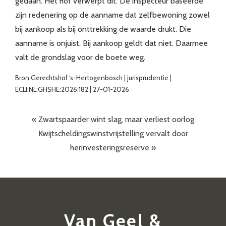
gedaan. Het hof verwerpt dit. De inspecteur baseerde
zijn redenering op de aanname dat zelfbewoning zowel
bij aankoop als bij onttrekking de waarde drukt. Die
aanname is onjuist. Bij aankoop geldt dat niet. Daarmee
valt de grondslag voor de boete weg.
Bron:Gerechtshof ‘s-Hertogenbosch | jurisprudentie |
ECLI:NL:GHSHE:2026:182 | 27-01-2026
«
Zwartspaarder wint slag, maar verliest oorlog
Kwijtscheldingswinstvrijstelling vervalt door
herinvesteringsreserve
»
Van Geel &