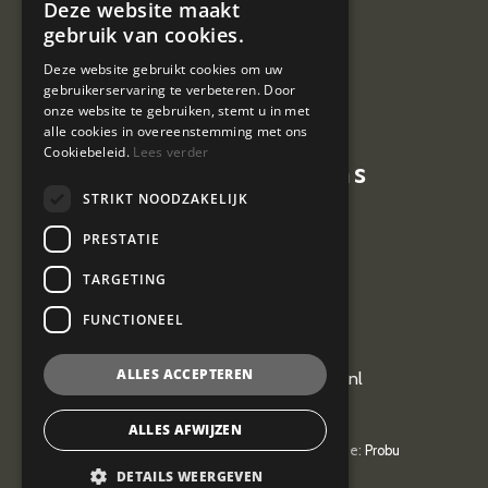
Deze website maakt
Nieuws
gebruik van cookies.
Contact
Deze website gebruikt cookies om uw
gebruikerservaring te verbeteren. Door
Vacatures
onze website te gebruiken, stemt u in met
alle cookies in overeenstemming met ons
Cookiebeleid.
Lees verder
Contactgegevens
STRIKT NOODZAKELIJK
Hoevestein 7
PRESTATIE
4903 SE Oosterhout
TARGETING
0162 464 097
FUNCTIONEEL
ALLES ACCEPTEREN
kantoor@vangeel-vanderplas.nl
ALLES AFWIJZEN
© 2026
Van Geel & van der Plas
| Realisatie:
Probu
Privacyverklaring
DETAILS WEERGEVEN
Privacyverklaring
| AV