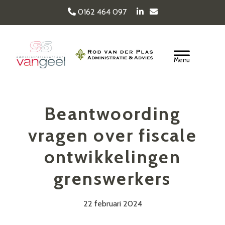
Door
0162 464 097
naar
de
Van Geel & van der
hoofd
Header
inhoud
Rechts
Plas
Beantwoording
vragen over fiscale
ontwikkelingen
grenswerkers
22 februari 2024