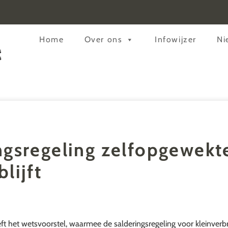
Header
Home
Over ons
Infowijzer
Ni
Rechts
ngsregeling zelfopgewekt
lijft
t het wetsvoorstel, waarmee de salderingsregeling voor kleinverbr