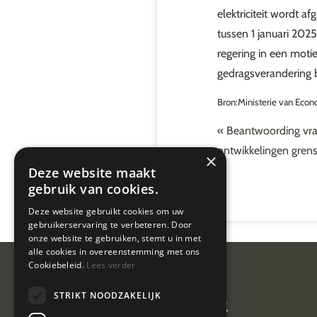
elektriciteit wordt 
tussen 1 januari 202
regering in een moti
gedragsverandering b
Bron:Ministerie van Eco
«
Beantwoording vrag
ontwikkelingen gren
×
Deze website maakt
gebruik van cookies.
Deze website gebruikt cookies om uw
gebruikerservaring te verbeteren. Door
onze website te gebruiken, stemt u in met
alle cookies in overeenstemming met ons
Cookiebeleid.
Lees verder
Van Geel &
STRIKT NOODZAKELIJK