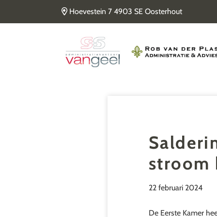
Door
Hoevestein 7 4903 SE Oosterhout
naar
de
Van Geel & van der Plas
hoofd
inhoud
Salderi
stroom b
22 februari 2024
De Eerste Kamer heef