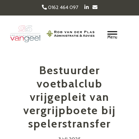
Door
0162 464 097
naar
de
Van Geel & van der
hoofd
Header
inhoud
Rechts
Plas
Bestuurder
voetbalclub
vrijgepleit van
vergrijpboete bij
spelerstransfer