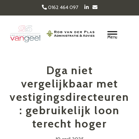
Door
0162 464 097
naar
de
Van Geel & van der
hoofd
Header
inhoud
Rechts
Plas
Dga niet
vergelijkbaar met
vestigingsdirecteuren
: gebruikelijk loon
terecht hoger