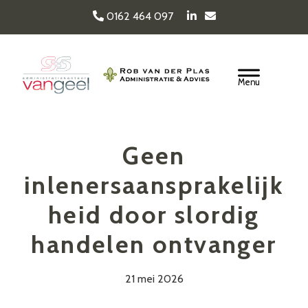
Door
0162 464 097
naar
de
Van Geel & van der
hoofd
Header
inhoud
Rechts
Plas
Geen
inlenersaansprakelijk
heid door slordig
handelen ontvanger
21 mei 2026