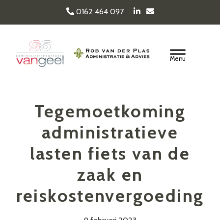
Door
0162 464 097
naar
de
Van Geel & van der
hoofd
Header
inhoud
Rechts
Plas
Tegemoetkoming
administratieve
lasten fiets van de
zaak en
reiskostenvergoeding