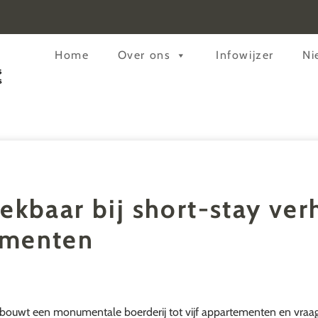
Header
Home
Over ons
Infowijzer
Ni
Rechts
rekbaar bij short-stay ver
ementen
rbouwt een monumentale boerderij tot vijf appartementen en vra