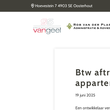
Door
Hoevestein 7 4903 SE Oosterhout
naar
de
Van Geel & van der Plas
hoofd
inhoud
Btw aft
appart
19 juni 2025
Een ontwikkelaar ve