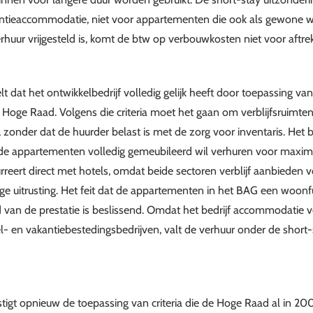
antieaccommodatie, niet voor appartementen die ook als gewone 
huur vrijgesteld is, komt de btw op verbouwkosten niet voor aftre
 dat het ontwikkelbedrijf volledig gelijk heeft door toepassing va
 Hoge Raad. Volgens die criteria moet het gaan om verblijfsruimten 
, zonder dat de huurder belast is met de zorg voor inventaris. Het 
 de appartementen volledig gemeubileerd wil verhuren voor maxi
reert direct met hotels, omdat beide sectoren verblijf aanbieden vo
ge uitrusting. Het feit dat de appartementen in het BAG een woon
d van de prestatie is beslissend. Omdat het bedrijf accommodatie ve
l- en vakantiebestedingsbedrijven, valt de verhuur onder de short-
tigt opnieuw de toepassing van criteria die de Hoge Raad al in 20