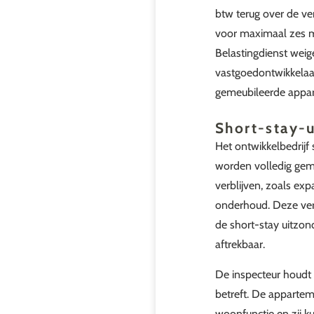
btw terug over de ve
voor maximaal zes ma
Belastingdienst weig
vastgoedontwikkelaar
gemeubileerde appar
Short-stay-
Het ontwikkelbedrijf
worden volledig gem
verblijven, zoals exp
onderhoud. Deze verh
de short-stay uitzon
aftrekbaar.
De inspecteur houdt 
betreft. De apparte
woonfunctie en zij k