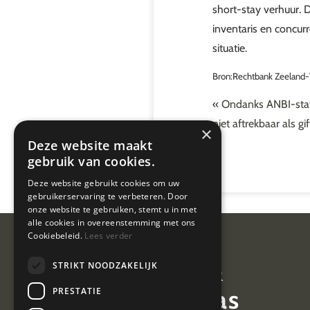
short-stay verhuur. De
inventaris en concurr
situatie.
Bron:Rechtbank Zeeland-
«
Ondanks ANBI-statu
niet aftrekbaar als gif
×
Deze website maakt
gebruik van cookies.
Deze website gebruikt cookies om uw
gebruikerservaring te verbeteren. Door
onze website te gebruiken, stemt u in met
alle cookies in overeenstemming met ons
Cookiebeleid.
Lees verder
Van Geel &
STRIKT NOODZAKELIJK
van der Plas
PRESTATIE