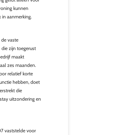
woning kunnen
k in aanmerking.
n de vaste
die zijn toegerust
bedrijf maakt
maal zes maanden.
or relatief korte
functie hebben, doet
rstrekt die
stay uitzondering en
07 vaststelde voor