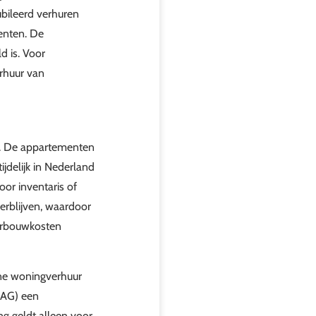
bileerd verhuren
enten. De
d is. Voor
erhuur van
is. De appartementen
delijk in Nederland
oor inventaris of
erblijven, waardoor
verbouwkosten
one woningverhuur
BAG) een
ng geldt alleen voor