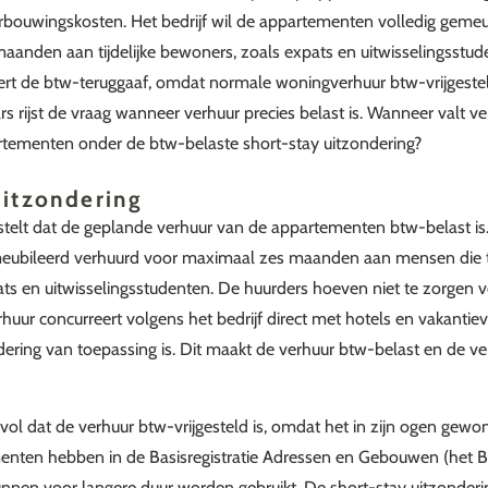
rbouwingskosten. Het bedrijf wil de appartementen volledig gemeu
anden aan tijdelijke bewoners, zoals expats en uitwisselingsstud
ert de btw-teruggaaf, omdat normale woningverhuur btw-vrijgestel
s rijst de vraag wanneer verhuur precies belast is. Wanneer valt v
tementen onder de btw-belaste short-stay uitzondering?
uitzondering
 stelt dat de geplande verhuur van de appartementen btw-belast 
eubileerd verhuurd voor maximaal zes maanden aan mensen die tij
ats en uitwisselingsstudenten. De huurders hoeven niet te zorgen v
uur concurreert volgens het bedrijf direct met hotels en vakantiev
dering van toepassing is. Dit maakt de verhuur btw-belast en de 
vol dat de verhuur btw-vrijgesteld is, omdat het in zijn ogen gew
menten hebben in de Basisregistratie Adressen en Gebouwen (het 
unnen voor langere duur worden gebruikt. De short-stay uitzonderi