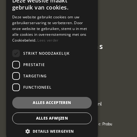
Deze website maakt
Nieuws
gebruik van cookies.
Contact
Deze website gebruikt cookies om uw
gebruikerservaring te verbeteren. Door
Vacatures
onze website te gebruiken, stemt u in met
alle cookies in overeenstemming met ons
Cookiebeleid.
Lees verder
Contactgegevens
STRIKT NOODZAKELIJK
Hoevestein 7
PRESTATIE
4903 SE Oosterhout
TARGETING
0162 464 097
FUNCTIONEEL
ALLES ACCEPTEREN
kantoor@vangeel-vanderplas.nl
ALLES AFWIJZEN
© 2026
Van Geel & van der Plas
| Realisatie:
Probu
Privacyverklaring
DETAILS WEERGEVEN
Privacyverklaring
| AV