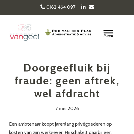
Door
0162 464 097
naar
de
Van Geel & van der
hoofd
Header
inhoud
Rechts
Plas
Doorgeefluik bij
fraude: geen aftrek,
wel afdracht
7 mei 2026
Een ambtenaar koopt jarenlang privégoederen op
kosten van zijn werkgever. Hij schakelt daarbij een