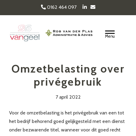
Door
0162 464 097
naar
de
Van Geel & van der
hoofd
Header
inhoud
Rechts
Plas
Omzetbelasting over
privégebruik
7 april 2022
Voor de omzetbelasting is het privégebruik van een tot
het bedrijf behorend goed gelijkgesteld met een dienst
onder bezwarende titel, wanneer voor dit goed recht