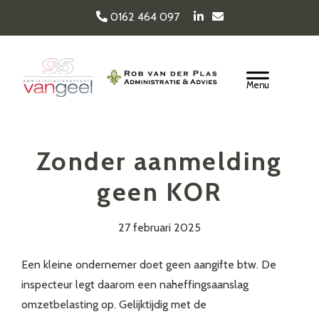
Door
0162 464 097
naar
de
Van Geel & van der
hoofd
Header
inhoud
Rechts
Plas
Zonder aanmelding
geen KOR
27 februari 2025
Een kleine ondernemer doet geen aangifte btw. De
inspecteur legt daarom een naheffingsaanslag
omzetbelasting op. Gelijktijdig met de