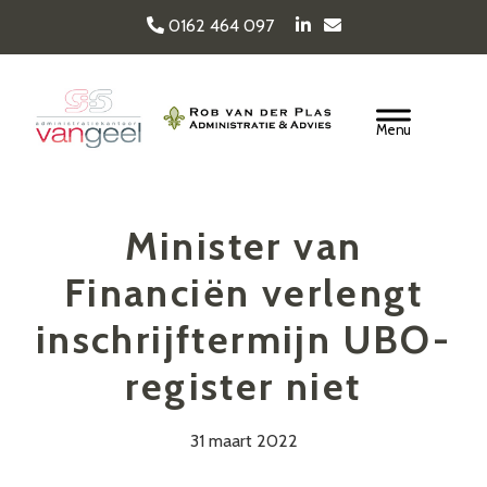
Door
0162 464 097
naar
de
Van Geel & van der
hoofd
Header
inhoud
Rechts
Plas
Minister van
Financiën verlengt
inschrijftermijn UBO-
register niet
31 maart 2022