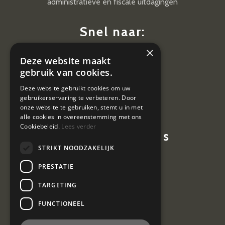
administratieve en fiscale uitdagingen
Snel naar:
×
Diensten
Deze website maakt
Nieuws
gebruik van cookies.
Contact
Deze website gebruikt cookies om uw
gebruikerservaring te verbeteren. Door
Vacatures
onze website te gebruiken, stemt u in met
alle cookies in overeenstemming met ons
Cookiebeleid.
Lees verder
Contactgegevens
STRIKT NOODZAKELIJK
Hoevestein 7
PRESTATIE
4903 SE Oosterhout
TARGETING
0162 464 097
FUNCTIONEEL