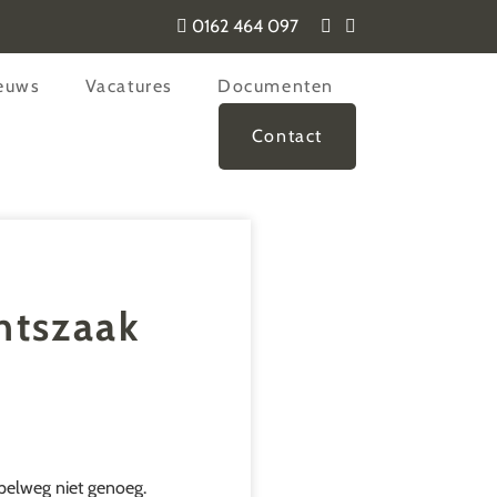
0162 464 097
euws
Vacatures
Documenten
Contact
chtszaak
mpelweg niet genoeg.