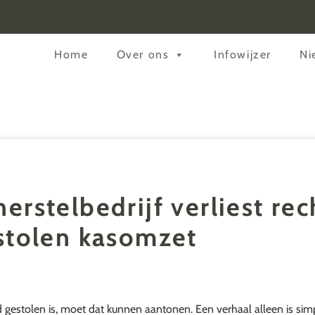
Header
Home
Over ons
Infowijzer
Ni
Rechts
erstelbedrijf verliest re
stolen kasomzet
 gestolen is, moet dat kunnen aantonen. Een verhaal alleen is si