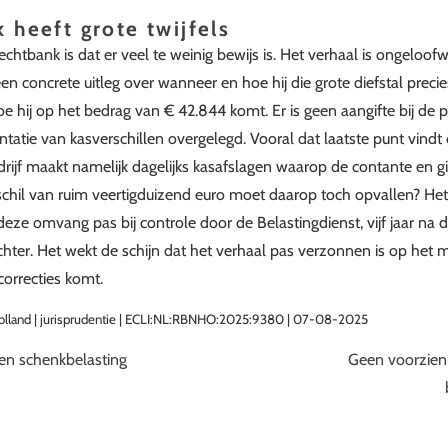
 heeft grote twijfels
chtbank is dat er veel te weinig bewijs is. Het verhaal is ongeloof
 concrete uitleg over wanneer en hoe hij die grote diefstal precies
oe hij op het bedrag van € 42.844 komt. Er is geen aangifte bij de p
atie van kasverschillen overgelegd. Vooral dat laatste punt vindt
rijf maakt namelijk dagelijks kasafslagen waarop de contante en g
chil van ruim veertigduizend euro moet daarop toch opvallen? Het 
deze omvang pas bij controle door de Belastingdienst, vijf jaar na d
chter. Het wekt de schijn dat het verhaal pas verzonnen is op het
correcties komt.
lland | jurisprudentie | ECLI:NL:RBNHO:2025:9380 | 07-08-2025
 en schenkbelasting
Geen voorzien