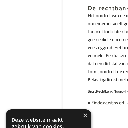
De rechtbank
Het oordeel van de re
ondernemer geeft geen
kan niet toelichten h
geen enkele document
veelzeggend. Het bed
vermeld. Een kasvers
dat een diefstal van 
komt, oordeelt de re
Belastingdienst met 
Bron:Rechtbank Noord-Ho
«
Eindejaarstips erf-
×
Deze website maakt
gebruik van cookies.