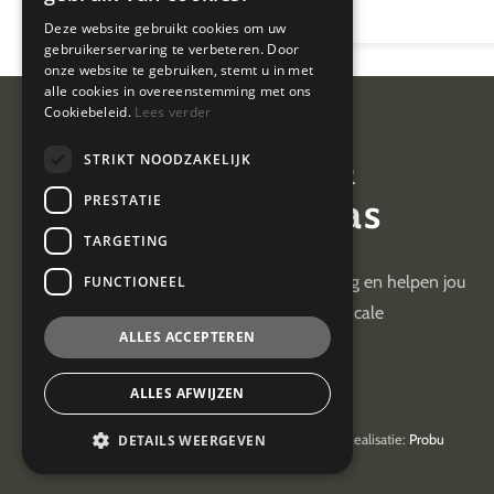
Deze website gebruikt cookies om uw
gebruikerservaring te verbeteren. Door
onze website te gebruiken, stemt u in met
alle cookies in overeenstemming met ons
Cookiebeleid.
Lees verder
Van Geel &
STRIKT NOODZAKELIJK
van der Plas
PRESTATIE
TARGETING
Wij hebben +30 jaar ervaring en helpen jou
FUNCTIONEEL
met je administratieve en fiscale
ALLES ACCEPTEREN
uitdagingen
ALLES AFWIJZEN
DETAILS WEERGEVEN
© 2026
Van Geel & van der Plas
| Realisatie:
Probu