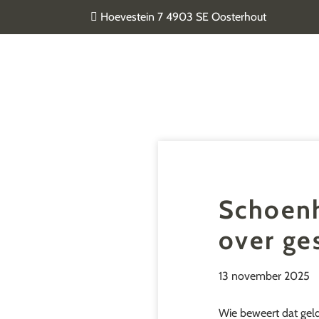
Door
Hoevestein 7 4903 SE Oosterhout
naar
de
Van Geel & van der Plas
hoofd
inhoud
Schoenh
over ge
13 november 2025
Wie beweert dat geld