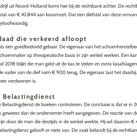
rijf uit Noord-Holland komt hier bij de rechtbank achter. De rechtb
fstal van € 42.844 aan kasomzet. Dat een diefstal van deze omvang 
geloofwaardig.
daad die verkeerd afloopt
als een goedbedoeld gebaar. De eigenaar van het schoenherstelbed
hoenmaker op therapeutische basis in zijn winkel werken. Een ka
ind 2018 blijkt die man geld uit de kas te stelen en extra kasafsla
de vader van de dief ruim € 900 terug. De eigenaar laat het daarbi
meer verdwenen is.
 Belastingdienst
de Belastingdienst de boeken controleren. De conclusie is dat er in 
s geweest dan de ondernemer heeft aangegeven. De reactie van de 
ijn door de man die destijds in de winkel werkte. Hij wil daarom €
elastingdienst gelooft er niets van. De zaak belandt bij de rechtban